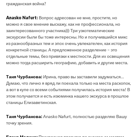
гражданская война?
Anasko Nafurt:
Вопрос адресован не мне, простите, но
можно я свое мнение выскажу, как не профессионала, но
заинтересованного участника))) Три узкотематические
экскурсии были бы тоже интересны. Но и получившийся микс
из разнообразных тем и эпох очень увлекателен, как история
конкретной станицы. А предложенное разделение – это
отдельные темы, без привязки к местности. Для их освещения
можно тогда расширить географию, добавить и другие места.
Таня Чурбанова:
Ирина, право вы заставили задуматься…
Думаю, что лично я вряд ли поехала только на места раскопок,
а вот в купе со всеми событиями получилась история места! В
этом получается и есть изюминка нашего экскурса в прошлое
станицы Елизаветинская.
Таня Чурбанова:
Anasko Nafurt, полностью разделяю Вашу
точку зрения.
Елена Малина:
Прекрасная прогулка по знакомым местам,