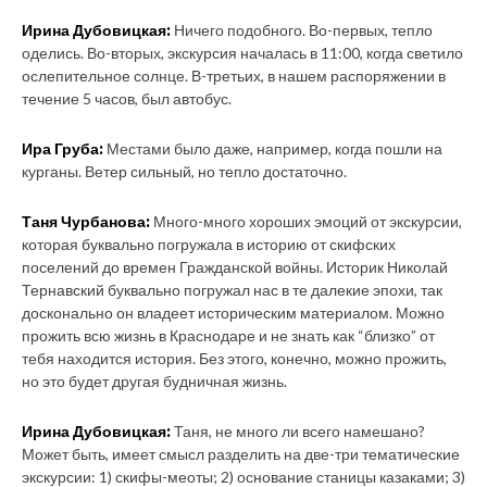
Ирина Дубовицкая:
Ничего подобного. Во-первых, тепло
оделись. Во-вторых, экскурсия началась в 11:00, когда светило
ослепительное солнце. В-третьих, в нашем распоряжении в
течение 5 часов, был автобус.
Ира Груба:
Местами было даже, например, когда пошли на
курганы. Ветер сильный, но тепло достаточно.
Таня Чурбанова:
Много-много хороших эмоций от экскурсии,
которая буквально погружала в историю от скифских
поселений до времен Гражданской войны. Историк Николай
Тернавский буквально погружал нас в те далекие эпохи, так
досконально он владеет историческим материалом. Можно
прожить всю жизнь в Краснодаре и не знать как “близко” от
тебя находится история. Без этого, конечно, можно прожить,
но это будет другая будничная жизнь.
Ирина Дубовицкая:
Таня, не много ли всего намешано?
Может быть, имеет смысл разделить на две-три тематические
экскурсии: 1) скифы-меоты; 2) основание станицы казаками; 3)