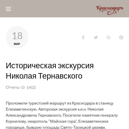
Skip
to
content
18
Facebook
Twitter
Google+
Pin
МАР
Историческая экскурсия
Николая Тернавского
Отчеты
1403
Проложили туристский маршрут из Краснодара в станицу
Елизаветинскую. Авторская экскурсия к.и.н. Николая
Александровича Тернавского. Посетили памятник генералу
Корнилову, некрополь “Майская гора”, Елизаветинское
городище, бывшую площадь Свято-Троицкой церкви,