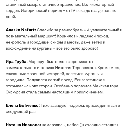
станичный сквер, станичное правление, Великолагерный
кордон. Исторический период – от IV века до н.э. до наших
дней.
Anasko Nafurt:
Спасибо за разнообразный, увлекательный и
познавательный маршрут! Корнилов и ледяной поход,
некрополь и городище, скифы и меоты, даже ветер и
восхождение на курганы – все это было здорово!
Ира Груба:
Маршрут был полон сюрпризов от
замечательного историка Николая Тернавского. Кроме мест,
связанных с военной историей, посетили курганы и
городище..Получился легкий поход. Елизаветинская
открылась с новх сторон. Особенно поразила Майская гора.
Экскурсия стала самым настоящим приключением.
Елена Бойченко:
Тихо завидую) надеюсь присоединиться в
следующий раз
Наташа Иванова:
намерзлись , небось))) холодно сегодня)