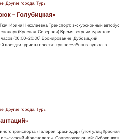
ее
,
Другие города
,
Туры
рюк – Голубицкая»
кач Ирина Николаевна Транспорт: экскурсионный автобус
аснодар» (Красная-Северная) Время встречи туристов:
 часов (08:00–20:00) Бронирование: Дубовицкий
ой поездки туристы посетят три населённых пункта, в
ее
,
Другие города
,
Туры
лантаций»
енного транспорта «Галерея Краснодар» (угол улиц Красная
й и экскурсий «Краснодаръ». Сопровождающий: Дубовицкая