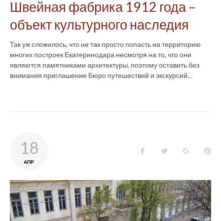
Швейная фабрика 1912 года –
объект культурного наследия
Так уж сложилось, что не так просто попасть на территорию
многих построек Екатеринодара несмотря на то, что они
являются памятниками архитектуры, поэтому оставить без
внимания приглашение Бюро путешествий и экскурсий…
18
Facebook
Twitter
Google+
Pin
АПР