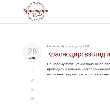
Skip
to
content
День:
Отчеты
,
Публикации в СМИ
28
Краснодар: взгляд 
ФЕВ
28.02.2018
По-новому взглянуть на привычное пр
проводили в течение нескольких недел
Facebook
выпускников вузов претворила в жизнь
Twitter
Google+
Pinterest