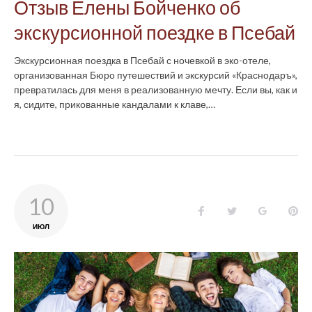
Отзыв Елены Бойченко об
экскурсионной поездке в Псебай
Экскурсионная поездка в Псебай с ночевкой в эко-отеле,
организованная Бюро путешествий и экскурсий «Краснодаръ»,
превратилась для меня в реализованную мечту. Если вы, как и
я, сидите, прикованные кандалами к клаве,…
10
Facebook
Twitter
Google+
Pin
ИЮЛ