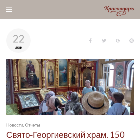
Skip
to
content
День:
22
Facebook
Twitter
Google+
Pin
22.06.2021
ИЮН
Новости
,
Отчеты
Свято-Георгиевский храм. 150