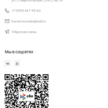
ул. Ставропольская, 224/1, кв. 24
+7 (909) 467-90-60
burokrasnodar@mail.ru
Обратная связь
Мы в соцсетях
VKontakte
YouTube