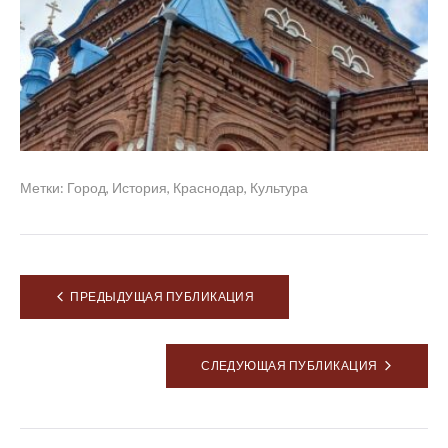
Метки:
Город
,
История
,
Краснодар
,
Культура
Навигация
ПРЕДЫДУЩАЯ ПУБЛИКАЦИЯ
по
записям
СЛЕДУЮЩАЯ ПУБЛИКАЦИЯ