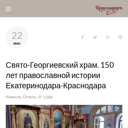
Skip
to
content
22
Facebook
Twitter
Google+
Pin
ИЮН
Свято-Георгиевский храм. 150
лет православной истории
Екатеринодара-Краснодара
Новости
,
Отчеты
1286