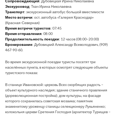
Сопровождающий
: Дубовицкая Ирина Николаевна
Экскурсовод
: Ткач Ирина Николаевна
Транспорт
: экскурсионный автобус большой вместимости
Место встречи
: ост. автобуса «Галерея Краснодар»
(Красная-Северная)
Время встречи туристов
: 07:45
Время отправления
: 08:00
Продолжительность поездки
: 12 часов (08:00–20:00)
Бронирование
: Дубовицкий Александр Всеволодович, (909)
467-90-60.
Во время экскурсионной поездки туристы посетят три
населённых пункта, в которых осмотрят следующие объекты
туристского показа:
В станице Ивановской: церковь Всех скорбящих радость –
объект культурного наследия; здание станичного правления
(дореволюционная постройка); дом культуры, на фасаде
которого сохранилась советская мозаика; памятник
знаменитому уроженцу станицы селекционеру Лукьяненко;
колокольня церкви Сретения Господня (архитектор Турищев –