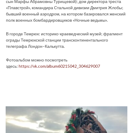
сын Марфы Абрамовны Турищевой); дом директора треста
«Плавстрой», командира Стальной дивизии Дмитрия Жлобы;
бывший военный аэродром, на котором базировался женский
полк военных бомбардировщиков «Ночные ведьмы».
В городе Темрюк: историко-краеведческий музей; фрагмент
ограды Темрюкской станции трансконтинентального
телеграфа Лондон–Калькутта.
Фотоальбом можно посмотреть
здесь:
https://vk.com/album60215042_304629007