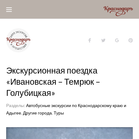
Skip
to
content
Facebook
Twitter
Google+
Pin
Экскурсионная поездка
«Ивановская – Темрюк –
Голубицкая»
Разделы:
Автобусные экскурсии по Краснодарскому краю и
Адыгее
,
Другие города
,
Туры