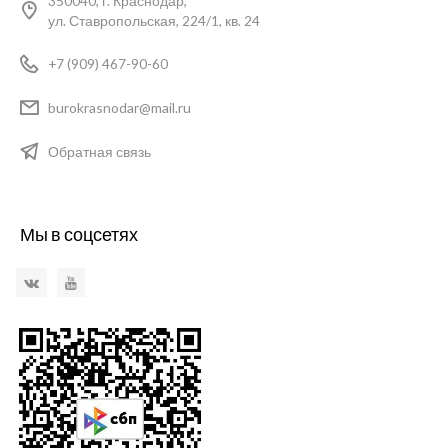
350040, г. Краснодар,
ул. Ставропольская, 224/1, кв. 24
+7 (909) 467-90-60
burokrasnodar@mail.ru
Обратная связь
Мы в соцсетях
VKontakte
YouTube