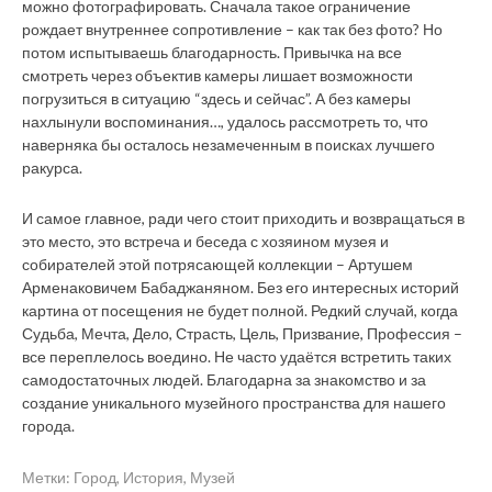
можно фотографировать. Сначала такое ограничение
рождает внутреннее сопротивление – как так без фото? Но
потом испытываешь благодарность. Привычка на все
смотреть через объектив камеры лишает возможности
погрузиться в ситуацию “здесь и сейчас”. А без камеры
нахлынули воспоминания…, удалось рассмотреть то, что
наверняка бы осталось незамеченным в поисках лучшего
ракурса.
И самое главное, ради чего стоит приходить и возвращаться в
это место, это встреча и беседа с хозяином музея и
собирателей этой потрясающей коллекции – Артушем
Арменаковичем Бабаджаняном. Без его интересных историй
картина от посещения не будет полной. Редкий случай, когда
Судьба, Мечта, Дело, Страсть, Цель, Призвание, Профессия –
все переплелось воедино. Не часто удаётся встретить таких
самодостаточных людей. Благодарна за знакомство и за
создание уникального музейного пространства для нашего
города.
Метки:
Город
,
История
,
Музей