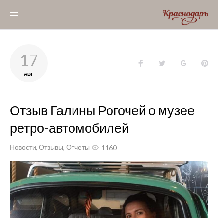
Skip
to
content
17
Facebook
Twitter
Google+
Pin
АВГ
Отзыв Галины Рогочей о музее
ретро-автомобилей
Новости
,
Отзывы
,
Отчеты
1160