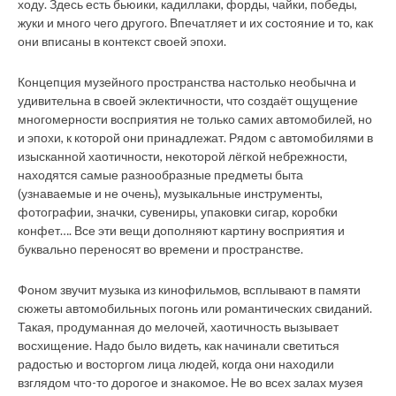
ходу. Здесь есть бьюики, кадиллаки, форды, чайки, победы,
жуки и много чего другого. Впечатляет и их состояние и то, как
они вписаны в контекст своей эпохи.
Концепция музейного пространства настолько необычна и
удивительна в своей эклектичности, что создаёт ощущение
многомерности восприятия не только самих автомобилей, но
и эпохи, к которой они принадлежат. Рядом с автомобилями в
изысканной хаотичности, некоторой лёгкой небрежности,
находятся самые разнообразные предметы быта
(узнаваемые и не очень), музыкальные инструменты,
фотографии, значки, сувениры, упаковки сигар, коробки
конфет…. Все эти вещи дополняют картину восприятия и
буквально переносят во времени и пространстве.
Фоном звучит музыка из кинофильмов, всплывают в памяти
сюжеты автомобильных погонь или романтических свиданий.
Такая, продуманная до мелочей, хаотичность вызывает
восхищение. Надо было видеть, как начинали светиться
радостью и восторгом лица людей, когда они находили
взглядом что-то дорогое и знакомое. Не во всех залах музея