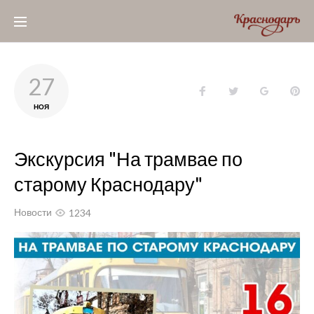
Skip
to
content
27
Facebook
Twitter
Google+
Pin
НОЯ
Экскурсия "На трамвае по
старому Краснодару"
Новости
1234