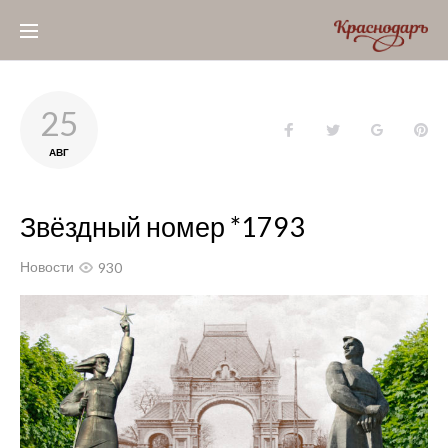
Skip
to
content
25
Facebook
Twitter
Google+
Pin
АВГ
Звёздный номер *1793
Новости
930